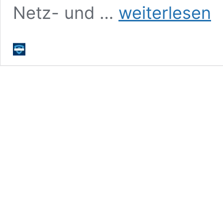
Erwägungsgrund
Netz- und …
weiterlesen
49