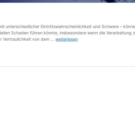
– mit unterschiedlicher Eintrittswahrscheinlichkeit und Schwere – k
ellen Schaden führen könnte, insbesondere wenn die Verarbeitung zu 
Erwägungsgrund
er Vertraulichkeit von dem …
weiterlesen
75