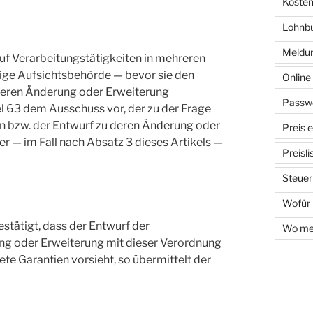
Kosten
Lohnb
Meldun
auf Verarbeitungstätigkeiten in mehreren
ndige Aufsichtsbehörde — bevor sie den
Onlin
 deren Änderung oder Erweiterung
Passwo
 63 dem Ausschuss vor, der zu der Frage
ln bzw. der Entwurf zu deren Änderung oder
Preis 
er — im Fall nach Absatz 3 dieses Artikels —
Preisl
Steuer
Wofür
stätigt, dass der Entwurf der
Wo mel
ung oder Erweiterung mit dieser Verordnung
ete Garantien vorsieht, so übermittelt der