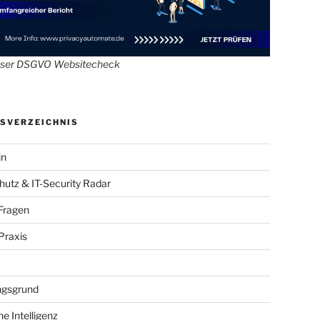
oser DSGVO Websitecheck
SVERZEICHNIS
in
utz & IT-Security Radar
Fragen
raxis
gsgrund
he Intelligenz