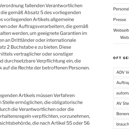
e Verordnung fallenden Verantwortlichen
Persona
, die gemäß Absatz 5 des vorliegenden
 vorliegenden Artikels allgemeine
Presse
chen oder Auftragsverarbeitern, die gemäß
Webseit
ehalten werden, um geeignete Garantien im
Webs
an Drittländer oder internationale
tz 2 Buchstabe e zu bieten. Diese
ttels vertraglicher oder sonstiger
OFT GE
d durchsetzbare Verpflichtung ein, die
 auf die Rechte der betroffenen Personen.
ADV Ve
Auftra
automa
iegenden Artikels müssen Verfahren
n Stelle ermöglichen, die obligatorische
AV Ste
rch die Verantwortlichen oder die
Benenn
erhaltensregeln verpflichten, vorzunehmen,
ichtsbehörde, die nach Artikel 55 oder 56
brauch