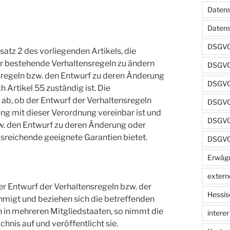
Datens
Daten
DSGVO
tz 2 des vorliegenden Artikels, die
er bestehende Verhaltensregeln zu ändern
DSGVO
nsregeln bzw. den Entwurf zu deren Änderung
DSGVO 
 Artikel 55 zuständig ist. Die
ab, ob der Entwurf der Verhaltensregeln
DSGVO 
ng mit dieser Verordnung vereinbar ist und
DSGVO 
w. den Entwurf zu deren Änderung oder
usreichende geeignete Garantien bietet.
DSGVO
Erwäg
extern
r Entwurf der Verhaltensregeln bzw. der
Hessis
migt und beziehen sich die betreffenden
n in mehreren Mitgliedstaaten, so nimmt die
intere
hnis auf und veröffentlicht sie.