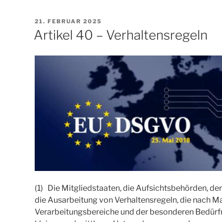
VERÖFFENTLICHT
21. FEBRUAR 2025
AM
Artikel 40 – Verhaltensregeln
(1) Die Mitgliedstaaten, die Aufsichtsbehörden, d
die Ausarbeitung von Verhaltensregeln, die nach 
Verarbeitungsbereiche und der besonderen Bedürf