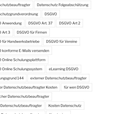
chutzbeauftragter
Datenschutz Folgeabschätzung
schutzgrundverordnung
DSGVO
 Anwendung
DSGVO Art. 37
DSGVO Art 2
 Art 3
DSGVO für Firmen
für Handwerksbetriebe
DSGVO für Vereine
konforme E-Mails versenden
Online Schulungsplattform
 Online Schulungssystem
eLearning DSGVO
ungsgrund 144
externer Datenschutzbeauftragter
er Datenschutzbeauftragter Kosten
für wen DSGVO
cher Datenschutzbeauftragter
r Datenschutzbeauftragter
Kosten Datenschutz