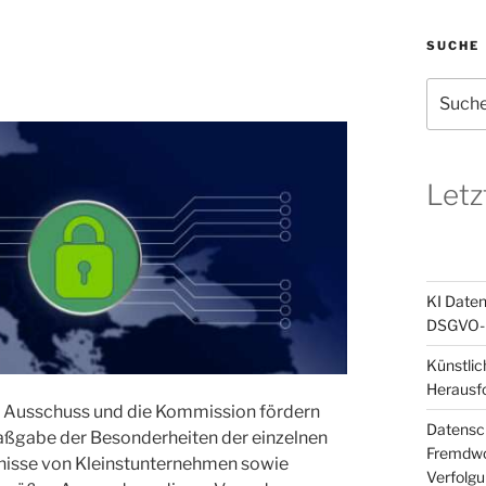
SUCHE
Suchen
nach:
Letz
KI Daten
DSGVO-k
Künstlic
Herausf
er Ausschuss und die Kommission fördern
Datensch
Maßgabe der Besonderheiten der einzelnen
Fremdwor
nisse von Kleinstunternehmen sowie
Verfolg