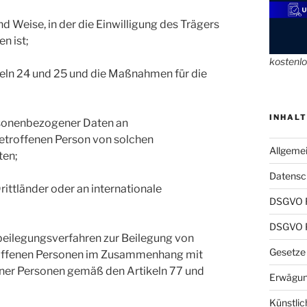
d Weise, in der die Einwilligung des Trägers
n ist;
kostenl
ln 24 und 25 und die Maßnahmen für die
INHALT
rsonenbezogener Daten an
etroffenen Person von solchen
Allgeme
ten;
Datensch
ittländer oder an internationale
DSGVO 
DSGVO P
tbeilegungsverfahren zur Beilegung von
Gesetze
troffenen Personen im Zusammenhang mit
ener Personen gemäß den Artikeln 77 und
Erwägun
Künstlic