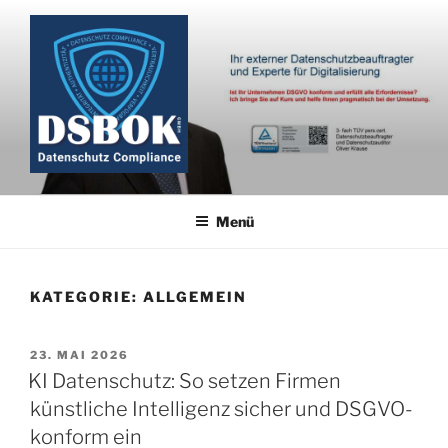
Zum
Inhalt
springen
Menü
KATEGORIE:
ALLGEMEIN
VERÖFFENTLICHT
23. MAI 2026
AM
KI Datenschutz: So setzen Firmen
künstliche Intelligenz sicher und DSGVO-
konform ein