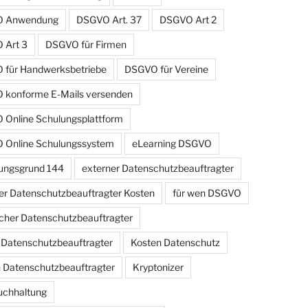
 Anwendung
DSGVO Art. 37
DSGVO Art 2
 Art 3
DSGVO für Firmen
für Handwerksbetriebe
DSGVO für Vereine
konforme E-Mails versenden
Online Schulungsplattform
 Online Schulungssystem
eLearning DSGVO
ungsgrund 144
externer Datenschutzbeauftragter
er Datenschutzbeauftragter Kosten
für wen DSGVO
cher Datenschutzbeauftragter
r Datenschutzbeauftragter
Kosten Datenschutz
 Datenschutzbeauftragter
Kryptonizer
uchhaltung