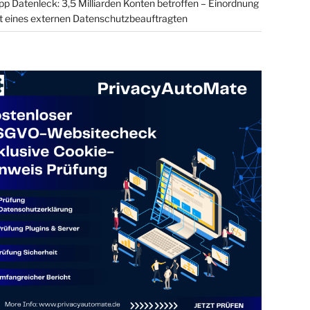
 Datenleck: 3,5 Milliarden Konten betroffen – Einordnung
t eines externen Datenschutzbeauftragten