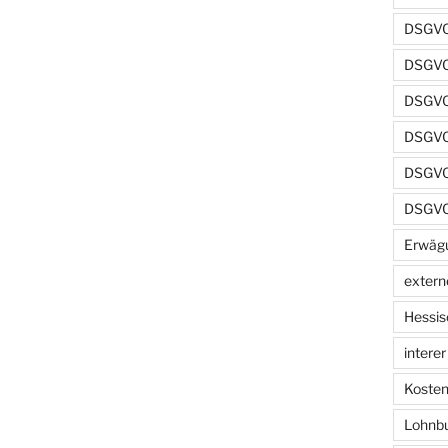
DSGVO
DSGVO
DSGVO 
DSGVO 
DSGVO 
DSGVO
Erwäg
extern
Hessis
intere
Kosten
Lohnb