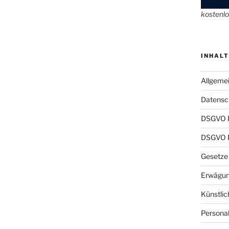
kostenl
INHALT
Allgeme
Datensch
DSGVO 
DSGVO P
Gesetze
Erwägun
Künstlic
Persona