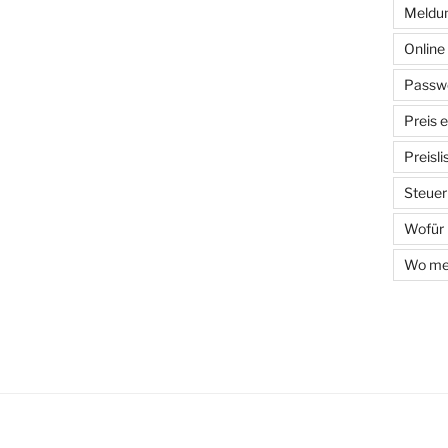
Meldun
Onlin
Passwo
Preis 
Preisl
Steuer
Wofür
Wo mel