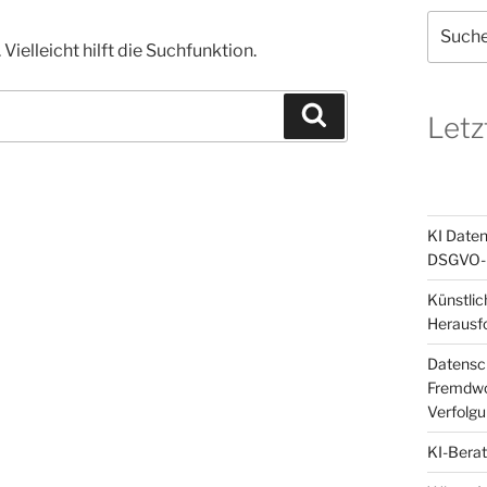
Suchen
nach:
ielleicht hilft die Suchfunktion.
Suchen
Letz
KI Daten
DSGVO-k
Künstlic
Herausf
Datensch
Fremdwor
Verfolg
KI-Berat