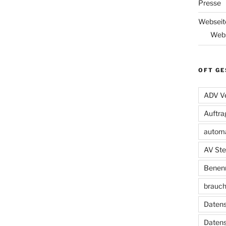
Presse
Webseit
Webs
OFT GE
ADV Ve
Auftra
automa
AV Ste
Benenn
brauch
Datens
Daten