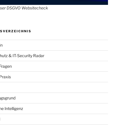
oser DSGVO Websitecheck
SVERZEICHNIS
in
utz & IT-Security Radar
Fragen
raxis
gsgrund
he Intelligenz
l