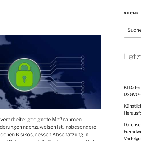
SUCHE
Suchen
nach:
Letz
KI Daten
DSGVO-k
Künstlic
Herausf
gsverarbeiter geeignete Maßnahmen
Datensch
rderungen nachzuweisen ist, insbesondere
Fremdwor
ndenen Risikos, dessen Abschätzung in
Verfolg