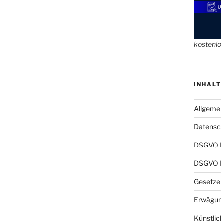
kostenl
INHALT
Allgeme
Datensch
DSGVO 
DSGVO P
Gesetze
Erwägun
Künstlic