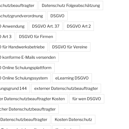
chutzbeauftragter
Datenschutz Folgeabschätzung
schutzgrundverordnung
DSGVO
 Anwendung
DSGVO Art. 37
DSGVO Art 2
 Art 3
DSGVO für Firmen
für Handwerksbetriebe
DSGVO für Vereine
konforme E-Mails versenden
Online Schulungsplattform
 Online Schulungssystem
eLearning DSGVO
ungsgrund 144
externer Datenschutzbeauftragter
er Datenschutzbeauftragter Kosten
für wen DSGVO
cher Datenschutzbeauftragter
r Datenschutzbeauftragter
Kosten Datenschutz