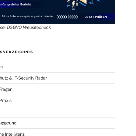
oser DSGVO Websitecheck
SVERZEICHNIS
in
utz & IT-Security Radar
Fragen
raxis
gsgrund
he Intelligenz