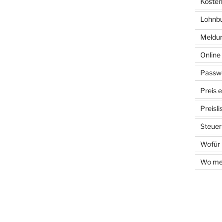
Kosten
Lohnb
Meldun
Onlin
Passwo
Preis 
Preisl
Steuer
Wofür
Wo mel