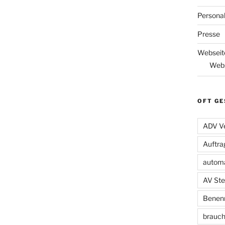
Persona
Presse
Webseit
Webs
OFT GE
ADV Ve
Auftra
automa
AV Ste
Benenn
brauch