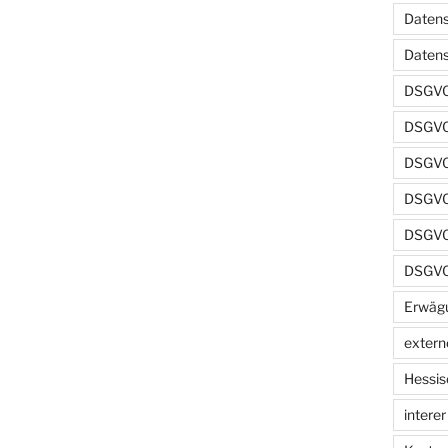
Datens
Daten
DSGVO
DSGVO
DSGVO 
DSGVO 
DSGVO 
DSGVO
Erwäg
extern
Hessis
intere