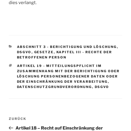
dies verlangt.
KATEGORIEN
ABSCHNITT 3 - BERICHTIGUNG UND LÖSCHUNG
,
DSGVO
,
GESETZE
,
KAPITEL III - RECHTE DER
BETROFFENEN PERSON
SCHLAGWÖRTER
ARTIKEL 19 - MITTEILUNGSPFLICHT IM
ZUSAMMENHANG MIT DER BERICHTIGUNG ODER
LÖSCHUNG PERSONENBEZOGENER DATEN ODER
DER EINSCHRÄNKUNG DER VERARBEITUNG
,
DATENSCHUTZGRUNDVERORDNUNG
,
DSGVO
Beitragsnavigation
Vorheriger
ZURÜCK
Beitrag
Artikel 18 – Recht auf Einschränkung der