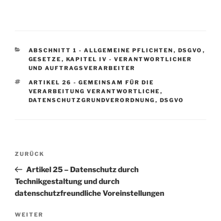
KATEGORIEN
ABSCHNITT 1 - ALLGEMEINE PFLICHTEN
,
DSGVO
,
GESETZE
,
KAPITEL IV - VERANTWORTLICHER
UND AUFTRAGSVERARBEITER
SCHLAGWÖRTER
ARTIKEL 26 - GEMEINSAM FÜR DIE
VERARBEITUNG VERANTWORTLICHE
,
DATENSCHUTZGRUNDVERORDNUNG
,
DSGVO
Beitragsnavigation
Vorheriger
ZURÜCK
Beitrag
Artikel 25 – Datenschutz durch
Technikgestaltung und durch
datenschutzfreundliche Voreinstellungen
Nächster
WEITER