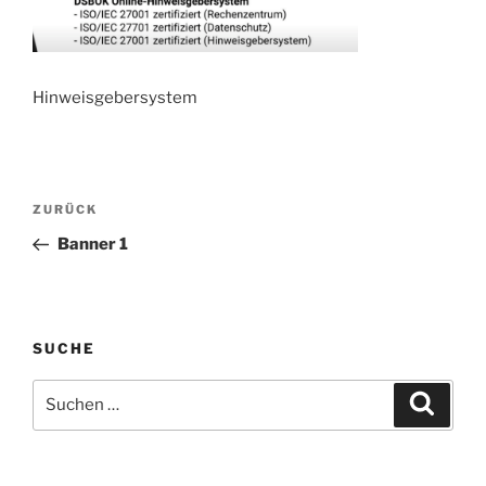
Hinweisgebersystem
Beitragsnavigation
Vorheriger
ZURÜCK
Beitrag
Banner 1
SUCHE
Suchen
Suche
nach: