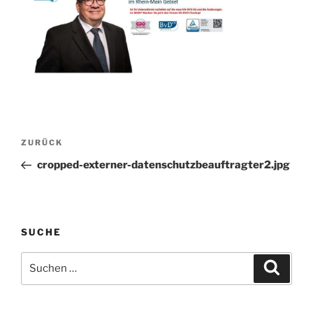
Beitragsnavigation
Vorheriger
ZURÜCK
Beitrag
cropped-externer-datenschutzbeauftragter2.jpg
SUCHE
Suchen
Suche
nach: