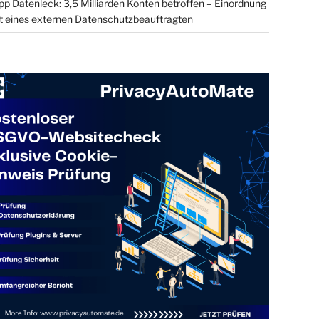
 Datenleck: 3,5 Milliarden Konten betroffen – Einordnung
t eines externen Datenschutzbeauftragten