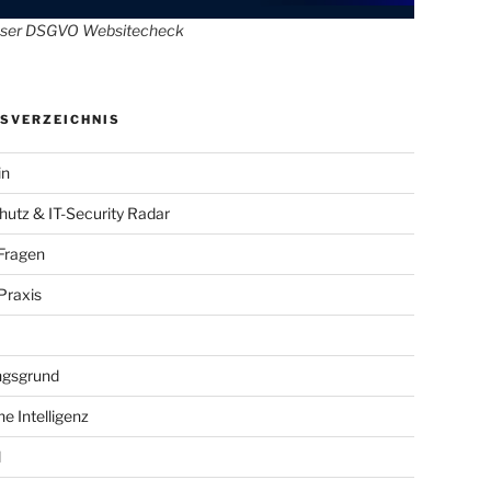
oser DSGVO Websitecheck
SVERZEICHNIS
in
utz & IT-Security Radar
Fragen
raxis
gsgrund
he Intelligenz
l