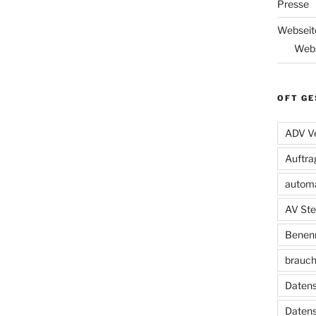
Presse
Webseit
Webs
OFT GE
ADV Ve
Auftra
automa
AV Ste
Benenn
brauch
Datens
Daten