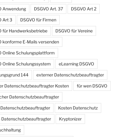
 Anwendung
DSGVO Art. 37
DSGVO Art 2
 Art 3
DSGVO für Firmen
für Handwerksbetriebe
DSGVO für Vereine
konforme E-Mails versenden
Online Schulungsplattform
 Online Schulungssystem
eLearning DSGVO
ungsgrund 144
externer Datenschutzbeauftragter
er Datenschutzbeauftragter Kosten
für wen DSGVO
cher Datenschutzbeauftragter
r Datenschutzbeauftragter
Kosten Datenschutz
 Datenschutzbeauftragter
Kryptonizer
uchhaltung