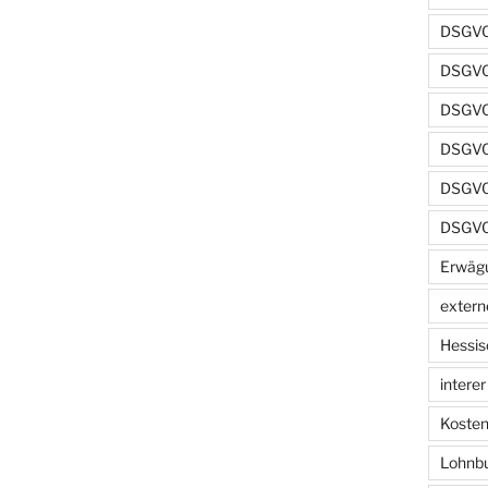
DSGVO
DSGVO
DSGVO 
DSGVO 
DSGVO 
DSGVO
Erwäg
extern
Hessis
intere
Kosten
Lohnb