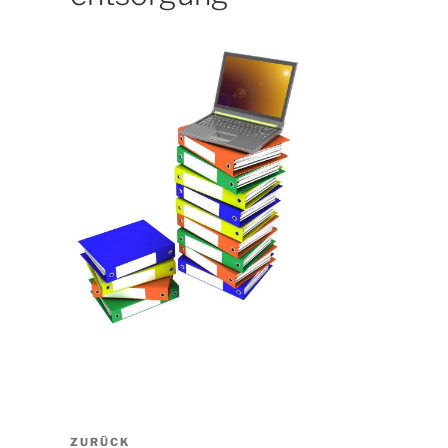
Beitragsnavigation
Vorheriger
ZURÜCK