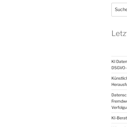
Suchen
nach:
Letz
KI Daten
DSGVO-k
Künstlic
Herausf
Datensch
Fremdwor
Verfolg
KI-Berat