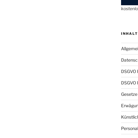
kostenl
INHALT
Allgeme
Datensch
DSGVO 
DSGVO P
Gesetze
Erwägun
Künstlic
Persona