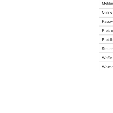
Meldun
Onlin
Passwo
Preis 
Preisl
Steuer
Wofür
Wo mel