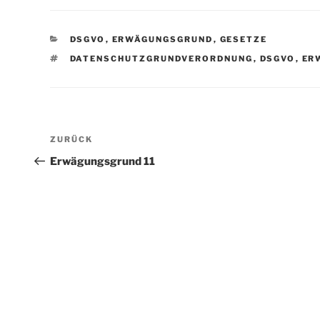
KATEGORIEN
DSGVO
,
ERWÄGUNGSGRUND
,
GESETZE
SCHLAGWÖRTER
DATENSCHUTZGRUNDVERORDNUNG
,
DSGVO
,
ER
Beitragsnavigation
Vorheriger
ZURÜCK
Beitrag
Erwägungsgrund 11