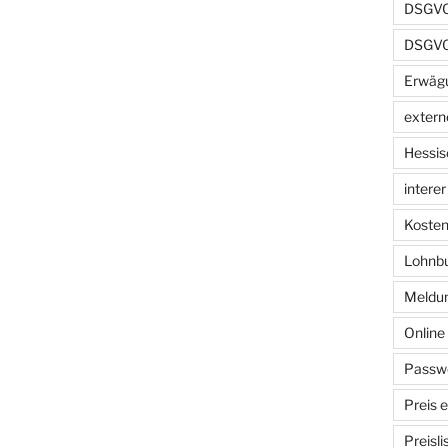
DSGVO 
DSGVO
Erwäg
extern
Hessis
intere
Kosten
Lohnb
Meldun
Onlin
Passwo
Preis 
Preisl