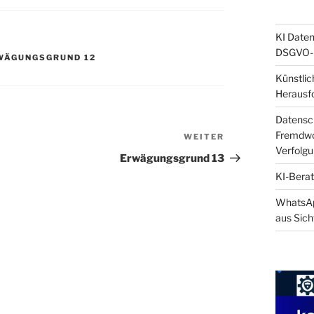
KI Daten
DSGVO-k
WÄGUNGSGRUND 12
Künstlic
Herausf
Datensch
Fremdwor
WEITER
Nächster
Verfolg
Beitrag
Erwägungsgrund 13
KI-Berat
WhatsApp
aus Sich