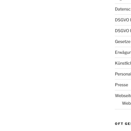
Datensch
DSGVO 
DSGVO P
Gesetze
Erwägun
Künstlic
Persona
Presse
Webseit
Webs
OFT GE