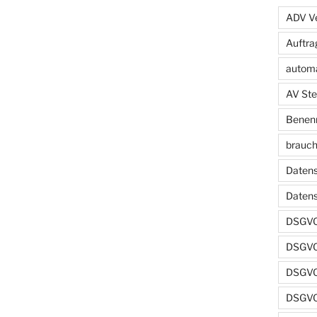
ADV Ve
Auftra
automa
AV Ste
Benenn
brauch
Datens
Daten
DSGVO
DSGVO
DSGVO 
DSGVO 