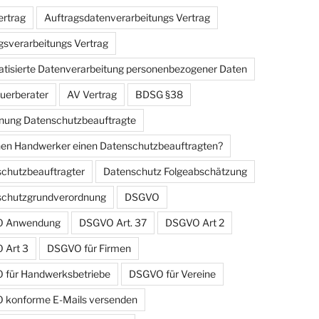
rtrag
Auftragsdatenverarbeitungs Vertrag
gsverarbeitungs Vertrag
tisierte Datenverarbeitung personenbezogener Daten
uerberater
AV Vertrag
BDSG §38
ung Datenschutzbeauftragte
en Handwerker einen Datenschutzbeauftragten?
chutzbeauftragter
Datenschutz Folgeabschätzung
schutzgrundverordnung
DSGVO
 Anwendung
DSGVO Art. 37
DSGVO Art 2
 Art 3
DSGVO für Firmen
für Handwerksbetriebe
DSGVO für Vereine
konforme E-Mails versenden