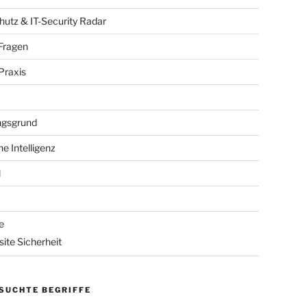
utz & IT-Security Radar
Fragen
raxis
gsgrund
he Intelligenz
l
e
ite Sicherheit
SUCHTE BEGRIFFE