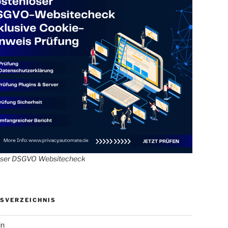
oser DSGVO Websitecheck
SVERZEICHNIS
in