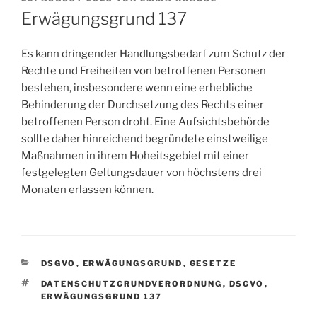
AM
Erwägungsgrund 137
Es kann dringender Handlungsbedarf zum Schutz der
Rechte und Freiheiten von betroffenen Personen
bestehen, insbesondere wenn eine erhebliche
Behinderung der Durchsetzung des Rechts einer
betroffenen Person droht. Eine Aufsichtsbehörde
sollte daher hinreichend begründete einstweilige
Maßnahmen in ihrem Hoheitsgebiet mit einer
festgelegten Geltungsdauer von höchstens drei
Monaten erlassen können.
KATEGORIEN
DSGVO
,
ERWÄGUNGSGRUND
,
GESETZE
SCHLAGWÖRTER
DATENSCHUTZGRUNDVERORDNUNG
,
DSGVO
,
ERWÄGUNGSGRUND 137