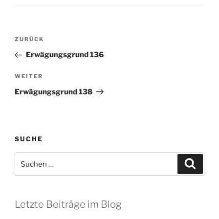
Beitragsnavigation
Vorheriger
ZURÜCK
Beitrag
Erwägungsgrund 136
Nächster
WEITER
Beitrag
Erwägungsgrund 138
SUCHE
Suchen
Suche
nach:
Letzte Beiträge im Blog