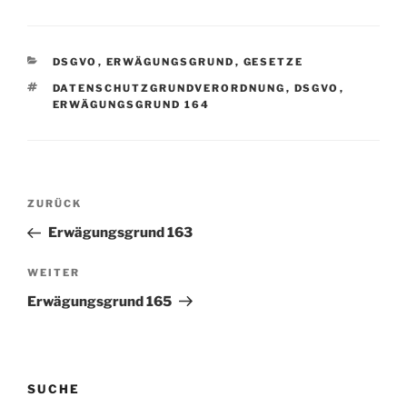
KATEGORIEN
DSGVO
,
ERWÄGUNGSGRUND
,
GESETZE
SCHLAGWÖRTER
DATENSCHUTZGRUNDVERORDNUNG
,
DSGVO
,
ERWÄGUNGSGRUND 164
Beitragsnavigation
Vorheriger
ZURÜCK
Beitrag
Erwägungsgrund 163
Nächster
WEITER
Beitrag
Erwägungsgrund 165
SUCHE