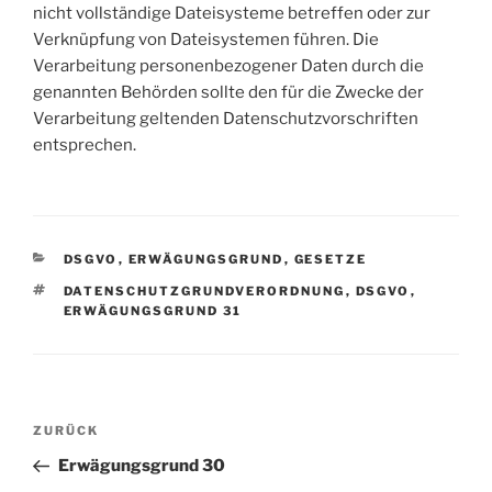
nicht vollständige Dateisysteme betreffen oder zur
Verknüpfung von Dateisystemen führen. Die
Verarbeitung personenbezogener Daten durch die
genannten Behörden sollte den für die Zwecke der
Verarbeitung geltenden Datenschutzvorschriften
entsprechen.
KATEGORIEN
DSGVO
,
ERWÄGUNGSGRUND
,
GESETZE
SCHLAGWÖRTER
DATENSCHUTZGRUNDVERORDNUNG
,
DSGVO
,
ERWÄGUNGSGRUND 31
Beitragsnavigation
Vorheriger
ZURÜCK
Beitrag
Erwägungsgrund 30