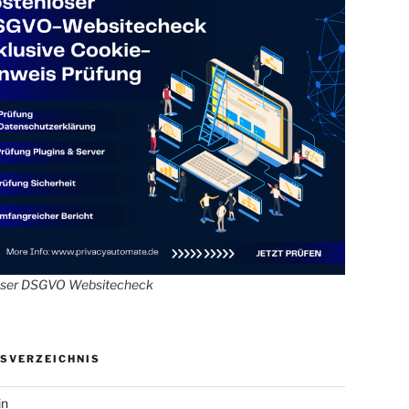
oser DSGVO Websitecheck
SVERZEICHNIS
in