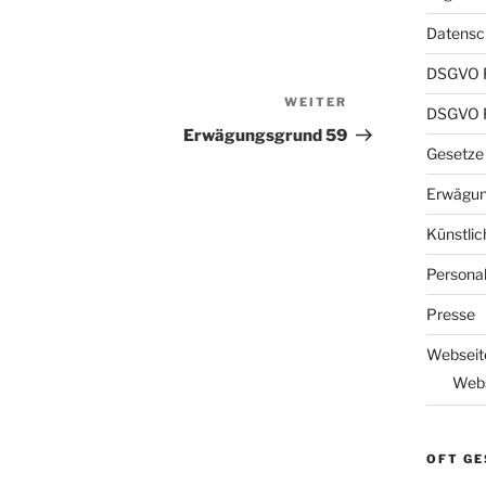
Datensch
DSGVO 
WEITER
Nächster
DSGVO P
Beitrag
Erwägungsgrund 59
Gesetze
Erwägun
Künstlic
Persona
Presse
Webseit
Webs
OFT GE