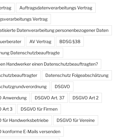
rtrag
Auftragsdatenverarbeitungs Vertrag
gsverarbeitungs Vertrag
tisierte Datenverarbeitung personenbezogener Daten
uerberater
AV Vertrag
BDSG §38
ung Datenschutzbeauftragte
en Handwerker einen Datenschutzbeauftragten?
chutzbeauftragter
Datenschutz Folgeabschätzung
schutzgrundverordnung
DSGVO
 Anwendung
DSGVO Art. 37
DSGVO Art 2
 Art 3
DSGVO für Firmen
für Handwerksbetriebe
DSGVO für Vereine
konforme E-Mails versenden