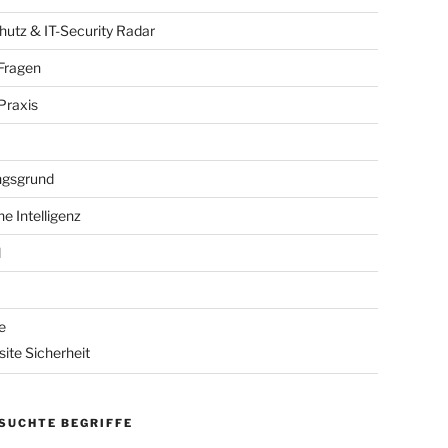
utz & IT-Security Radar
Fragen
raxis
gsgrund
he Intelligenz
l
e
ite Sicherheit
SUCHTE BEGRIFFE