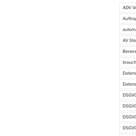
ADV Ve
Auftra
automa
AV Ste
Benenn
brauch
Datens
Daten
DSGVO
DSGVO
DSGVO 
DSGVO 