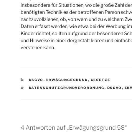
insbesondere für Situationen, wo die große Zahl de
benötigten Technik es der betroffenen Person sch
nachzuvollziehen, ob, von wem und zu welchem Zw
Daten erfasst werden, wie etwa bei der Werbung im 
Kinder richtet, sollten aufgrund der besonderen S
und Hinweise in einer dergestalt klaren und einfach
verstehen kann.
KATEGORIEN
DSGVO
,
ERWÄGUNGSGRUND
,
GESETZE
SCHLAGWÖRTER
DATENSCHUTZGRUNDVERORDNUNG
,
DSGVO
,
ER
4 Antworten auf „Erwägungsgrund 58“