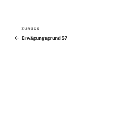
Beitragsnavigation
Vorheriger
ZURÜCK
Beitrag
Erwägungsgrund 57