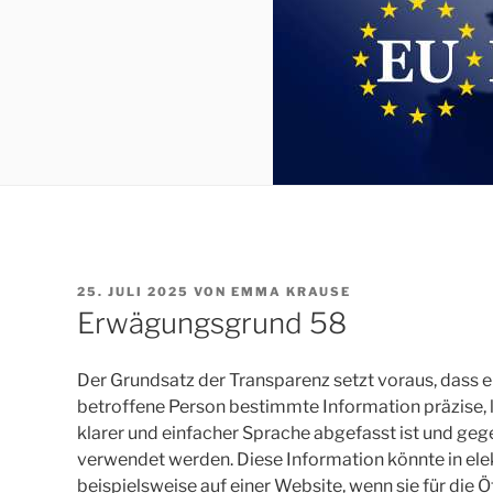
VERÖFFENTLICHT
25. JULI 2025
VON
EMMA KRAUSE
AM
Erwägungsgrund 58
Der Grundsatz der Transparenz setzt voraus, dass ei
betroffene Person bestimmte Information präzise, l
klarer und einfacher Sprache abgefasst ist und geg
verwendet werden. Diese Information könnte in ele
beispielsweise auf einer Website, wenn sie für die Öf