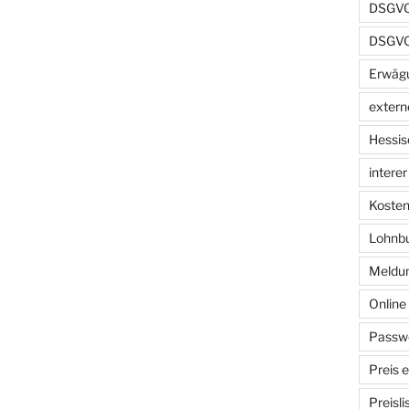
DSGVO 
DSGVO
Erwäg
extern
Hessis
intere
Kosten
Lohnb
Meldun
Onlin
Passwo
Preis 
Preisl