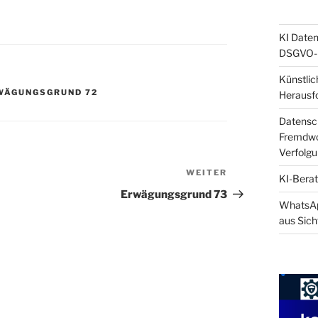
KI Daten
DSGVO-k
Künstlic
WÄGUNGSGRUND 72
Herausf
Datensch
Fremdwor
Verfolg
WEITER
Nächster
KI-Berat
Beitrag
Erwägungsgrund 73
WhatsApp
aus Sich