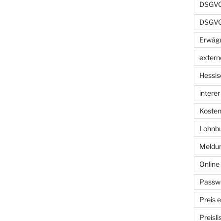
DSGVO 
DSGVO
Erwäg
extern
Hessis
intere
Kosten
Lohnb
Meldun
Onlin
Passwo
Preis 
Preisl