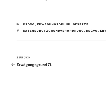
KATEGORIEN
DSGVO
,
ERWÄGUNGSGRUND
,
GESETZE
SCHLAGWÖRTER
DATENSCHUTZGRUNDVERORDNUNG
,
DSGVO
,
ER
Beitragsnavigation
Vorheriger
ZURÜCK
Beitrag
Erwägungsgrund 71