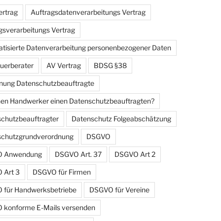
rtrag
Auftragsdatenverarbeitungs Vertrag
gsverarbeitungs Vertrag
tisierte Datenverarbeitung personenbezogener Daten
uerberater
AV Vertrag
BDSG §38
ung Datenschutzbeauftragte
en Handwerker einen Datenschutzbeauftragten?
chutzbeauftragter
Datenschutz Folgeabschätzung
schutzgrundverordnung
DSGVO
 Anwendung
DSGVO Art. 37
DSGVO Art 2
 Art 3
DSGVO für Firmen
für Handwerksbetriebe
DSGVO für Vereine
konforme E-Mails versenden