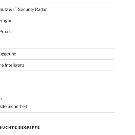
utz & IT-Security Radar
Fragen
raxis
gsgrund
he Intelligenz
l
e
ite Sicherheit
SUCHTE BEGRIFFE