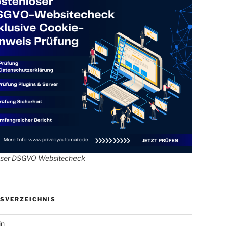
oser DSGVO Websitecheck
SVERZEICHNIS
in