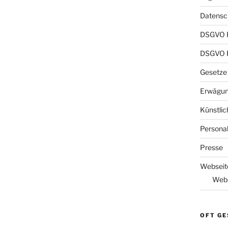
Datensch
DSGVO 
DSGVO P
Gesetze
Erwägun
Künstlic
Persona
Presse
Webseit
Webs
OFT GE