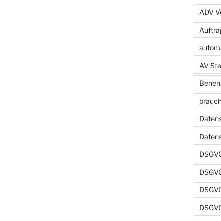
ADV Ve
Auftra
automa
AV Ste
Benenn
brauch
Datens
Daten
DSGVO
DSGVO
DSGVO 
DSGVO 