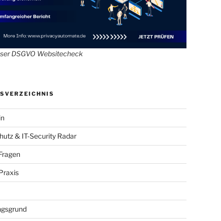
oser DSGVO Websitecheck
SVERZEICHNIS
in
utz & IT-Security Radar
Fragen
raxis
gsgrund