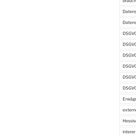
brauch
Datens
Daten
DSGVO
DSGVO
DSGVO 
DSGVO 
DSGVO 
DSGVO
Erwäg
extern
Hessis
intere