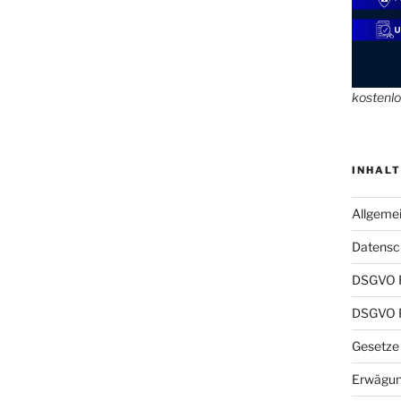
kostenl
INHALT
Allgeme
Datensch
DSGVO 
DSGVO P
Gesetze
Erwägun