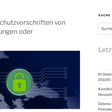
SUCHE
chutzvorschriften von
Suchen
gungen oder
nach:
Letz
KI Daten
DSGVO-k
Künstlic
Herausf
Datensch
Fremdwor