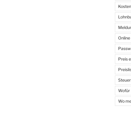
Kosten
Lohnb
Meldun
Onlin
Passwo
Preis 
Preisl
Steuer
Wofür
Wo mel