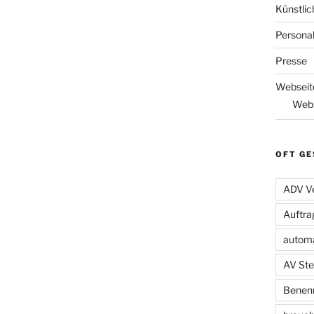
Künstlic
Persona
Presse
Webseit
Webs
OFT GE
ADV Ve
Auftra
automa
AV Ste
Benenn