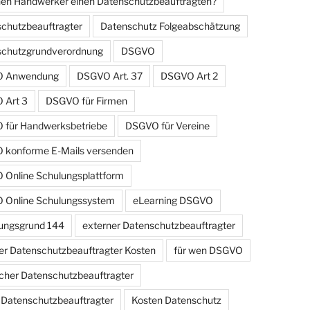
en Handwerker einen Datenschutzbeauftragten?
chutzbeauftragter
Datenschutz Folgeabschätzung
schutzgrundverordnung
DSGVO
 Anwendung
DSGVO Art. 37
DSGVO Art 2
 Art 3
DSGVO für Firmen
für Handwerksbetriebe
DSGVO für Vereine
konforme E-Mails versenden
Online Schulungsplattform
 Online Schulungssystem
eLearning DSGVO
ungsgrund 144
externer Datenschutzbeauftragter
er Datenschutzbeauftragter Kosten
für wen DSGVO
cher Datenschutzbeauftragter
r Datenschutzbeauftragter
Kosten Datenschutz