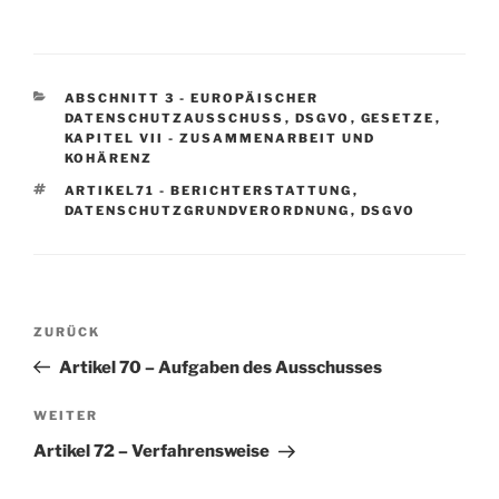
KATEGORIEN
ABSCHNITT 3 - EUROPÄISCHER
DATENSCHUTZAUSSCHUSS
,
DSGVO
,
GESETZE
,
KAPITEL VII - ZUSAMMENARBEIT UND
KOHÄRENZ
SCHLAGWÖRTER
ARTIKEL71 - BERICHTERSTATTUNG
,
DATENSCHUTZGRUNDVERORDNUNG
,
DSGVO
Beitragsnavigation
Vorheriger
ZURÜCK
Beitrag
Artikel 70 – Aufgaben des Ausschusses
Nächster
WEITER
Beitrag
Artikel 72 – Verfahrensweise