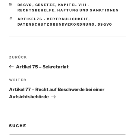
KATEGORIEN
DSGVO
,
GESETZE
,
KAPITEL VIII -
RECHTSBEHELFE, HAFTUNG UND SANKTIONEN
SCHLAGWÖRTER
ARTIKEL76 - VERTRAULICHKEIT
,
DATENSCHUTZGRUNDVERORDNUNG
,
DSGVO
Beitragsnavigation
Vorheriger
ZURÜCK
Beitrag
Artikel 75 – Sekretariat
Nächster
WEITER
Beitrag
Artikel 77 – Recht auf Beschwerde bei einer
Aufsichtsbehörde
SUCHE