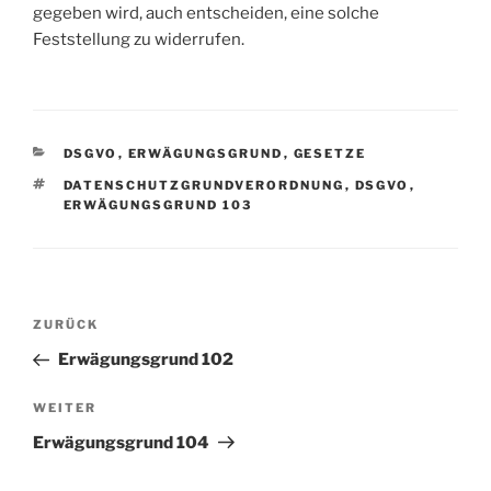
gegeben wird, auch entscheiden, eine solche
Feststellung zu widerrufen.
KATEGORIEN
DSGVO
,
ERWÄGUNGSGRUND
,
GESETZE
SCHLAGWÖRTER
DATENSCHUTZGRUNDVERORDNUNG
,
DSGVO
,
ERWÄGUNGSGRUND 103
Beitragsnavigation
Vorheriger
ZURÜCK
Beitrag
Erwägungsgrund 102
Nächster
WEITER
Beitrag
Erwägungsgrund 104