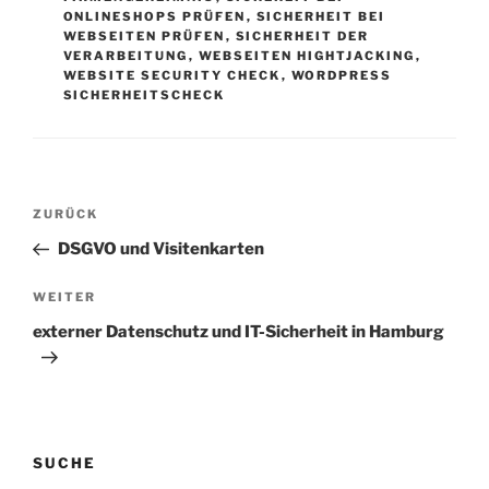
ONLINESHOPS PRÜFEN
,
SICHERHEIT BEI
WEBSEITEN PRÜFEN
,
SICHERHEIT DER
VERARBEITUNG
,
WEBSEITEN HIGHTJACKING
,
WEBSITE SECURITY CHECK
,
WORDPRESS
SICHERHEITSCHECK
Beitragsnavigation
Vorheriger
ZURÜCK
Beitrag
DSGVO und Visitenkarten
Nächster
WEITER
Beitrag
externer Datenschutz und IT-Sicherheit in Hamburg
SUCHE