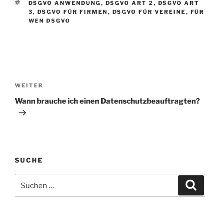
SCHLAGWÖRTER
DSGVO ANWENDUNG
,
DSGVO ART 2
,
DSGVO ART
3
,
DSGVO FÜR FIRMEN
,
DSGVO FÜR VEREINE
,
FÜR
WEN DSGVO
Beitragsnavigation
Nächster
WEITER
Beitrag
Wann brauche ich einen Datenschutzbeauftragten?
SUCHE
Suchen
Suche
nach: