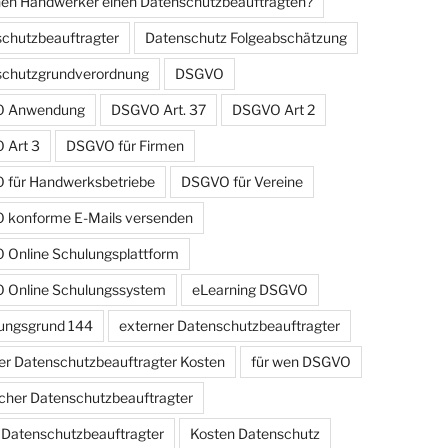
en Handwerker einen Datenschutzbeauftragten?
chutzbeauftragter
Datenschutz Folgeabschätzung
schutzgrundverordnung
DSGVO
 Anwendung
DSGVO Art. 37
DSGVO Art 2
 Art 3
DSGVO für Firmen
für Handwerksbetriebe
DSGVO für Vereine
konforme E-Mails versenden
Online Schulungsplattform
 Online Schulungssystem
eLearning DSGVO
ungsgrund 144
externer Datenschutzbeauftragter
er Datenschutzbeauftragter Kosten
für wen DSGVO
cher Datenschutzbeauftragter
r Datenschutzbeauftragter
Kosten Datenschutz