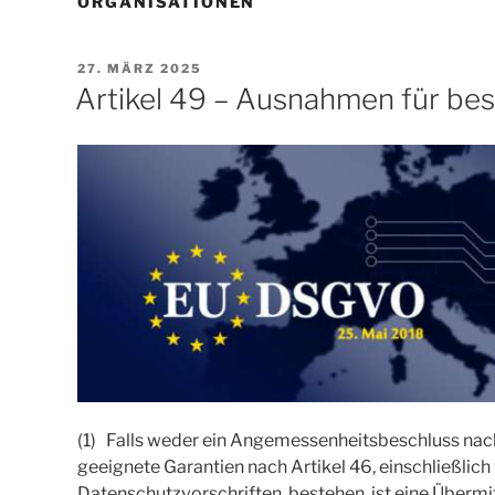
ORGANISATIONEN
VERÖFFENTLICHT
27. MÄRZ 2025
AM
Artikel 49 – Ausnahmen für bes
(1) Falls weder ein Angemessenheitsbeschluss nach
geeignete Garantien nach Artikel 46, einschließlich 
Datenschutzvorschriften, bestehen, ist eine Übermi