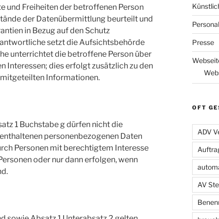
Künstlic
hte und Freiheiten der betroffenen Person
stände der Datenübermittlung beurteilt und
Persona
antien in Bezug auf den Schutz
ntwortliche setzt die Aufsichtsbehörde
Presse
he unterrichtet die betroffene Person über
Webseit
 Interessen; dies erfolgt zusätzlich zu den
Webs
 mitgeteilten Informationen.
OFT GE
tz 1 Buchstabe g dürfen nicht die
ADV Ve
r enthaltenen personenbezogenen Daten
rch Personen mit berechtigtem Interesse
Auftra
r Personen oder nur dann erfolgen, wenn
automa
nd.
AV Ste
Benenn
nd sowie Absatz 1 Unterabsatz 2 gelten