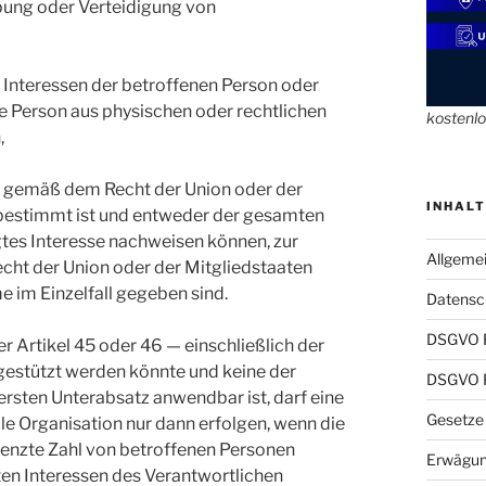
bung oder Verteidigung von
 Interessen der betroffenen Person oder
ne Person aus physischen oder rechtlichen
kostenl
,
as gemäß dem Recht der Union oder der
INHALT
t bestimmt ist und entweder der gesamten
igtes Interesse nachweisen können, zur
Allgeme
echt der Union oder der Mitgliedstaaten
 im Einzelfall gegeben sind.
Datensch
DSGVO 
r Artikel 45 oder 46 — einschließlich der
gestützt werden könnte und keine der
DSGVO P
sten Unterabsatz anwendbar ist, darf eine
Gesetze
ale Organisation nur dann erfolgen, wenn die
grenzte Zahl von betroffenen Personen
Erwägun
ten Interessen des Verantwortlichen