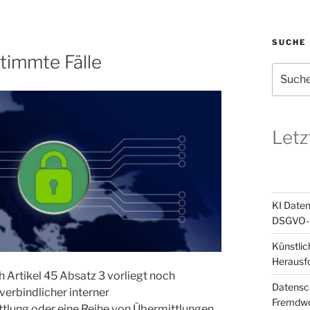
SUCHE
timmte Fälle
Suchen
nach:
Letz
KI Daten
DSGVO-k
Künstlic
Herausf
 Artikel 45 Absatz 3 vorliegt noch
Datensch
verbindlicher interner
Fremdwor
ttlung oder eine Reihe von Übermittlungen