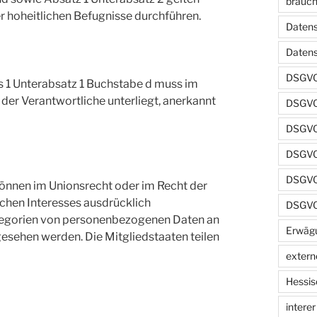
brauch
er hoheitlichen Befugnisse durchführen.
Datens
Daten
DSGVO
es 1 Unterabsatz 1 Buchstabe d muss im
der Verantwortliche unterliegt, anerkannt
DSGVO
DSGVO 
DSGVO 
DSGVO 
önnen im Unionsrecht oder im Recht der
ichen Interesses ausdrücklich
DSGVO
egorien von personenbezogenen Daten an
Erwäg
gesehen werden. Die Mitgliedstaaten teilen
extern
Hessis
intere