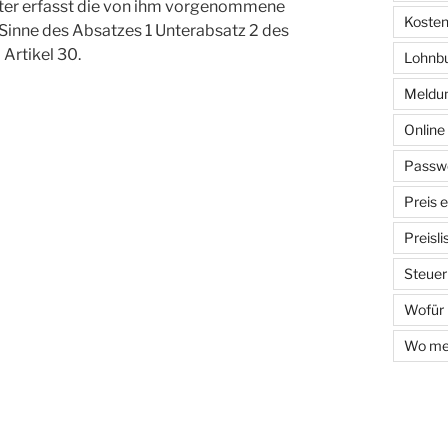
iter erfasst die von ihm vorgenommene
Kosten
Sinne des Absatzes 1 Unterabsatz 2 des
Artikel 30.
Lohnb
Meldun
Onlin
Passwo
Preis 
Preisl
Steuer
Wofür
Wo mel